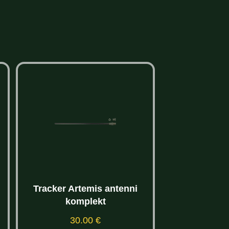
Tracker Artemis antenni
Rajakaame
komplekt
T4.0CG 
255.00
30.00
€
-25% 