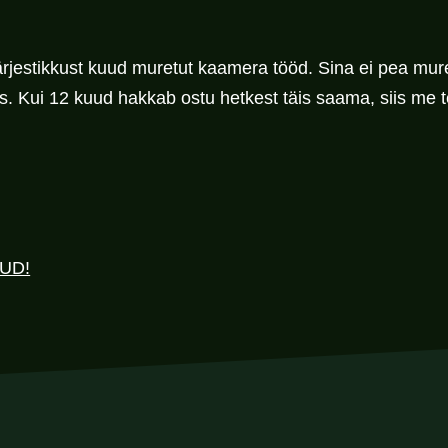
ärjestikkust kuud muretut kaamera tööd. Sina ei pea mure
. Kui 12 kuud hakkab ostu hetkest täis saama, siis me t
UD!