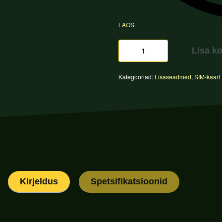
LAOS
Lisa ko
Kategooriad:
Lisaseadmed
,
SIM-kaart
Kirjeldus
Spetsifikatsioonid