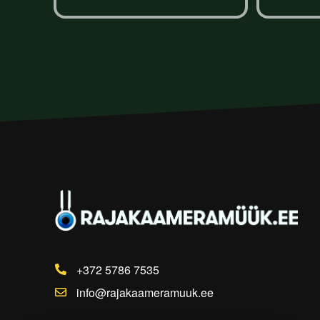
Lisa korvi
+372 5786 7535
info@rajakaameramuuk.ee