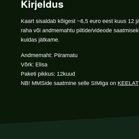
Kirjeldus
Kaart sisaldab kõigest ~6,5 euro eest kuus 12 j
raha või andmemahtu piltide/videode saatmiseks
kuidas jätkame.
Andmemaht:
Piiramatu
Võrk:
Elisa
Paketi pikkus:
12kuud
NB!
MMSide saatmine selle SIMiga on
KEELAT