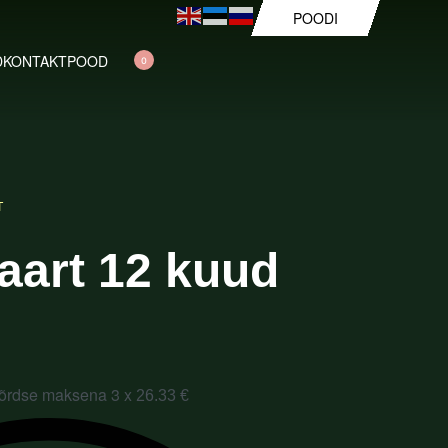
POODI
D
KONTAKT
POOD
0
T
aart 12 kuud
võrdse maksena 3 x
26.33
€