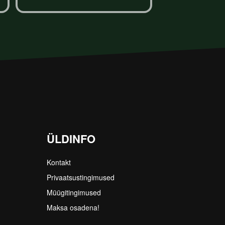
Lisa korvi
Lisa
ÜLDINFO
Kontakt
Privaatsustingimused
Müügitingimused
Maksa osadena!