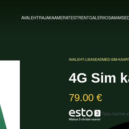
AVALEHT
RAJAKAAMERATEST
RENT
GALERII
OSAMAKSE
AVALEHT
›
LISASEADMED
›
SIM-KAAR
4G Sim k
79.00
€
Tasu kolme 