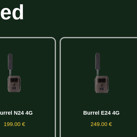
ted
urrel N24 4G
Burrel E24 4G
199.00
€
249.00
€
Lisa korvi
Lisa korvi