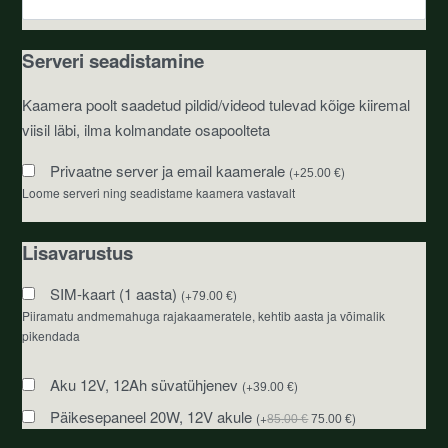
Serveri seadistamine
Kaamera poolt saadetud pildid/videod tulevad kõige kiiremal
viisil läbi, ilma kolmandate osapoolteta
Privaatne server ja email kaamerale
(
+
)
25.00
€
Loome serveri ning seadistame kaamera vastavalt
Lisavarustus
SIM-kaart (1 aasta)
(
+
)
79.00
€
Piiramatu andmemahuga rajakaameratele, kehtib aasta ja võimalik
pikendada
Aku 12V, 12Ah süvatühjenev
(
+
)
39.00
€
Päikesepaneel 20W, 12V akule
(
+
)
85.00
€
75.00
€