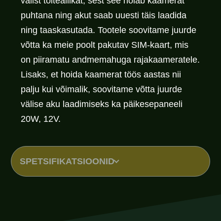
välist toiteallikat, sest see hoiab kaamerat
puhtana ning akut saab uuesti täis laadida
ning taaskasutada. Tootele soovitame juurde
võtta ka meie poolt pakutav SIM-kaart, mis
on piiramatu andmemahuga rajakaameratele.
Lisaks, et hoida kaamerat töös aastas nii
palju kui võimalik, soovitame võtta juurde
välise aku laadimiseks ka päikesepaneeli
20W, 12V.
SPETSIFIKATSIOONID