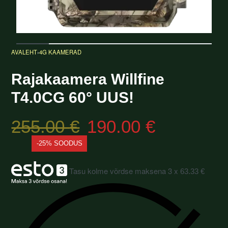
AVALEHT
›
4G KAAMERAD
Rajakaamera Willfine
T4.0CG 60° UUS!
255.00
€
190.00
€
-25% SOODUS
Tasu kolme võrdse maksena 3 x
63.33
€