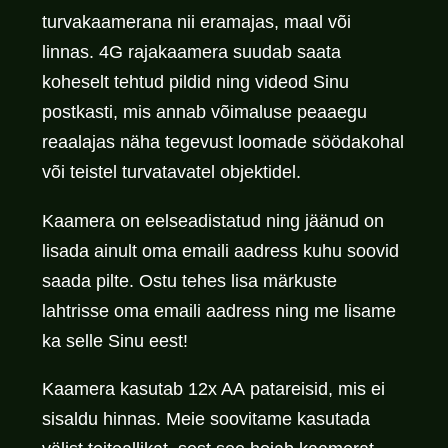
turvakaamerana nii eramajas, maal või
linnas. 4G rajakaamera suudab saata
koheselt tehtud pildid ning videod Sinu
postkasti, mis annab võimaluse peaaegu
reaalajas näha tegevust loomade söödakohal
või teistel turvatavatel objektidel.
Kaamera on eelseadistatud ning jäänud on
lisada ainult oma emaili aadress kuhu soovid
saada pilte. Ostu tehes lisa märkuste
lahtrisse oma emaili aadress ning me lisame
ka selle Sinu eest!
Kaamera kasutab
12x AA
patareisid, mis ei
sisaldu hinnas. Meie soovitame kasutada