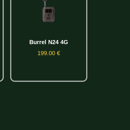
Burrel N24 4G
199.00
€
Lisa korvi