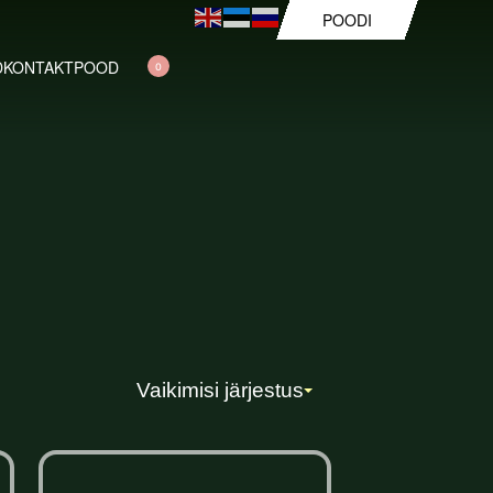
POODI
D
KONTAKT
POOD
0
Vaikimisi järjestus