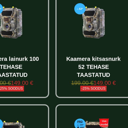
ra lainurk 100
Kaamera kitsasnurk
TEHASE
52 TEHASE
AASTATUD
TAASTATUD
.00
€
149.00
€
199.00
€
149.00
€
-25% SOODUS
-25% SOODUS
elect options
Select options