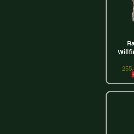
Ra
Willf
255
S