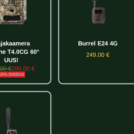
jakaamera
Burrel E24 4G
ine T4.0CG 60°
249.00
€
UUS!
Lisa korvi
.00
€
190.00
€
-25% SOODUS
elect options