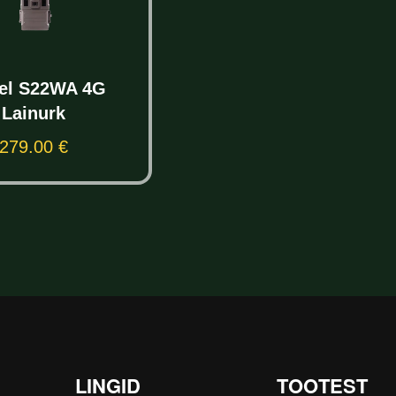
rel S22WA 4G
Lainurk
279.00
€
Lisa korvi
LINGID
TOOTEST