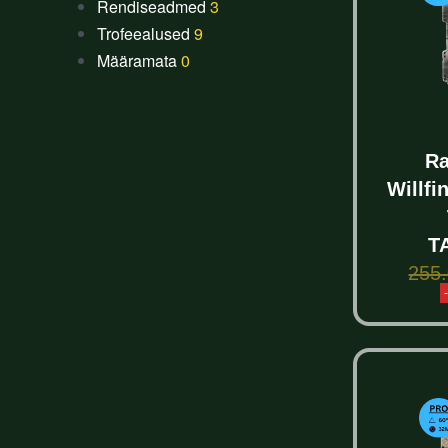
Rendiseadmed
3
Trofeealused
9
Määramata
0
Ra
Willfi
T
255
S