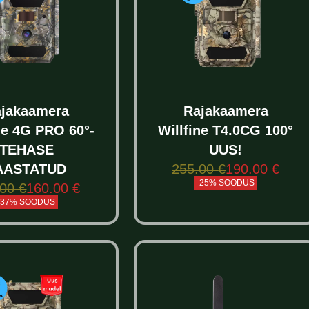
jakaamera
Rajakaamera
ne 4G PRO 60°-
Willfine T4.0CG 100°
TEHASE
UUS!
255.00
€
190.00
€
AASTATUD
-25% SOODUS
.00
€
160.00
€
Select options
-37% SOODUS
elect options