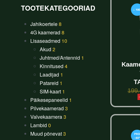
TOOTEKATEGOORIAD
Jahikoertele
8
4G kaamerad
8
Lisaseadmed
10
Akud
2
Juhtmed/Antennid
1
Kaame
Kinnitused
4
Laadijad
1
T
Patareid
1
199
SIM-kaart
1
Päikesepaneelid
1
S
Pilvekaamerad
3
Valvekaamera
3
Lambid
0
Muud põnevat
3