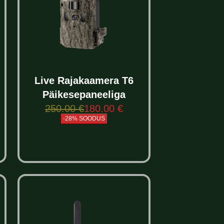
Live Rajakaamera T6
Päikesepaneeliga
250.00
€
180.00
€
-28% SOODUS
Select options