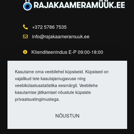
+372 5786 7535
info@rajakaameramuuk.ee
Klienditeenindus E-P 09:00-18:00
Kasutame oma veebilehel küpsiseid. Küpsised on
vajalikud teie kasutajamugavuse ning
veebikülastusstatistika eesmärgil. Veebilehe
kasutamise jätkamisel nõustute küpsiste
privaatsustingimustega.
NÕUSTUN