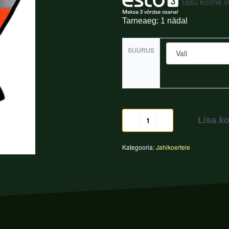
Tasu kolme 
Tarneaeg: 1 nädal
SUURUS
Lisa ko
Kategooria:
Jahikoertele