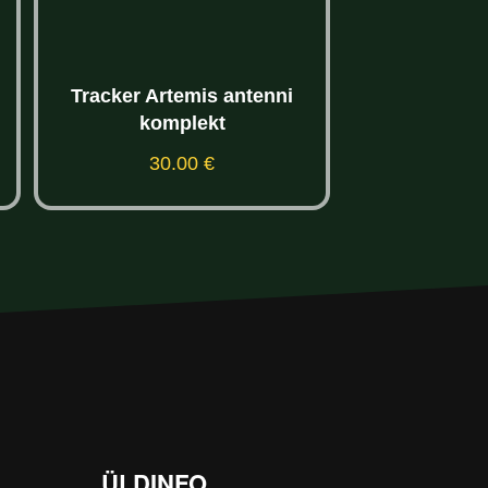
Tracker Artemis antenni
Rajakaame
komplekt
T4.0CG 
255.00
30.00
€
-25% 
Lisa korvi
Lisa
ÜLDINFO