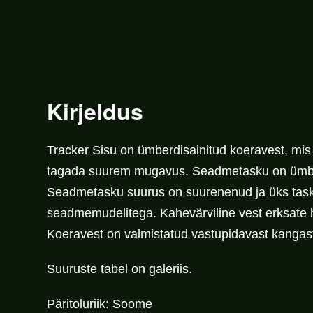
Kirjeldus
Tracker Sisu
on ümberdisainitud koeravest, mis
tagada suurem mugavus. Seadmetasku on ümber di
Seadmetasku suurus on suurenenud ja üks tasku
seadmemudelitega. Kahevärviline vest erksate h
Koeravest on valmistatud vastupidavast kangast
Suuruste tabel on galeriis.
Päritoluriik:
Soome