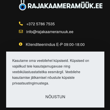
+372 5786 7535
info@rajakaameramuuk.ee
Klienditeenindus E-P 09:00-18:00
Kasutame oma veebilehel küpsiseid. Küpsised on
vajalikud teie kasutajamugavuse ning
veebikülastusstatistika eesmärgil. Veebilehe
kasutamise jätkamisel nõustute küpsiste
privaatsustingimustega.
NÕUSTUN