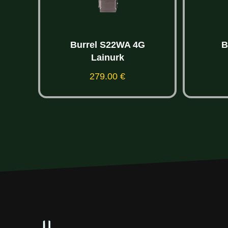
est
Burrel S22WA 4G
B
Lainurk
279.00
€
Lisa korvi