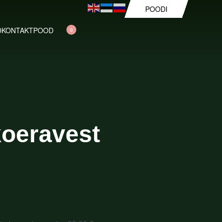
POODI
D
KONTAKT
POOD
0
koeravest