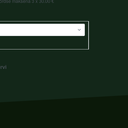
võrdse maksena 3 x
30.00
€
rvi