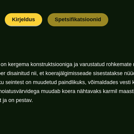
Kirjeldus
Spetsifikatsioonid
 on kergema konstruktsiooniga ja varustatud rohkemate r
sainitud nii, et koerajälgimisseade sisestatakse nüüd 
 seintest on muudetud paindlikuks, võimaldades vesti 
oiatusvärvidega muudab koera nähtavaks karmil maastiku
 ja on pestav.