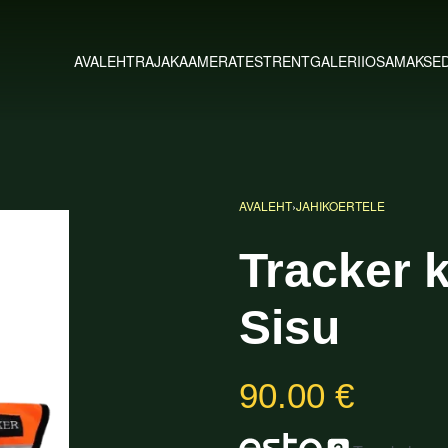
AVALEHT
RAJAKAAMERATEST
RENT
GALERII
OSAMAKSE
AVALEHT
›
JAHIKOERTELE
Tracker 
Sisu
90.00
€
56.00
110.00
€
€