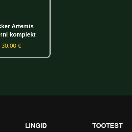
cker Artemis
nni komplekt
30.00
€
Lisa korvi
LINGID
TOOTEST