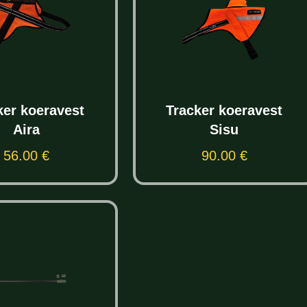
ker koeravest
Tracker koeravest
Aira
Sisu
56.00
€
90.00
€
Vali
Vali