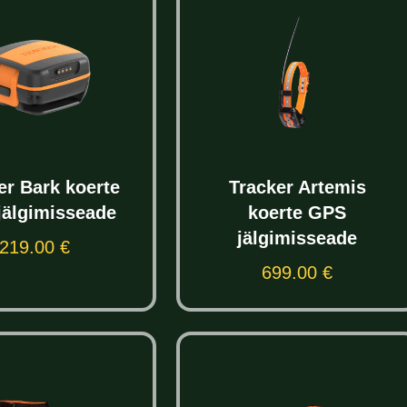
er Bark koerte
Tracker Artemis
jälgimisseade
koerte GPS
jälgimisseade
219.00
€
Lisa korvi
699.00
€
Lisa korvi