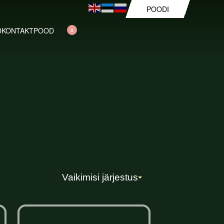
POODI
D
KONTAKT
POOD
0
Vaikimisi järjestus