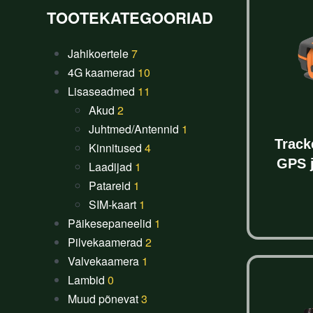
TOOTEKATEGOORIAD
Jahikoertele
7
4G kaamerad
10
Lisaseadmed
11
Akud
2
Juhtmed/Antennid
1
Track
Kinnitused
4
GPS 
Laadijad
1
Patareid
1
SIM-kaart
1
Päikesepaneelid
1
Pilvekaamerad
2
Valvekaamera
1
Lambid
0
Muud põnevat
3