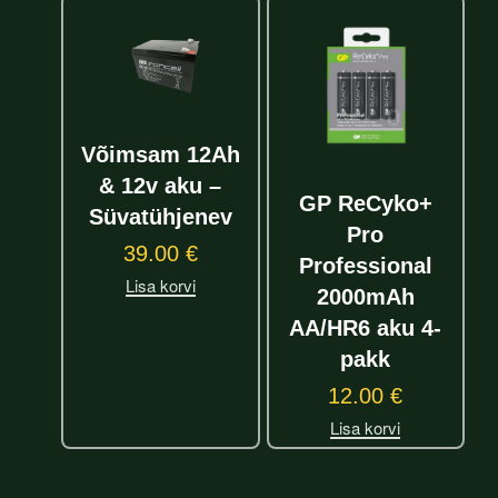
Võimsam 12Ah
& 12v aku –
GP ReCyko+
Süvatühjenev
Pro
39.00
€
Professional
Lisa korvi
2000mAh
AA/HR6 aku 4-
pakk
12.00
€
Lisa korvi