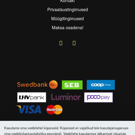
Kontakt
Privaatsustingimused
Müügitingimused
Maksa osadena!
Kasutame oma veebilehel küpsiseid. Küpsised on vajalikud teie kasutajamugavuse
AVENTOR OÜ © 2026. Kõik õigused kaitstud.
ning veebikülastusstatistika eesmärgil. Veebilehe kasutamise jätkamisel nõustute