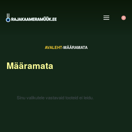
0
AVALEHT
›
MÄÄRAMATA
Määramata
Sinu valikutele vastavaid tooteid ei leidu.