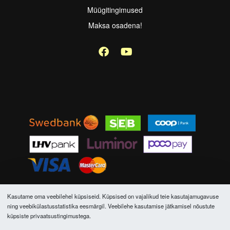
Müügitingimused
Maksa osadena!
Kasutame oma veebilehel küpsiseid. Küpsised on vajalikud teie kasutajamugavuse
AVENTOR OÜ © 2026. Kõik õigused kaitstud.
ning veebikülastusstatistika eesmärgil. Veebilehe kasutamise jätkamisel nõustute
küpsiste privaatsustingimustega.