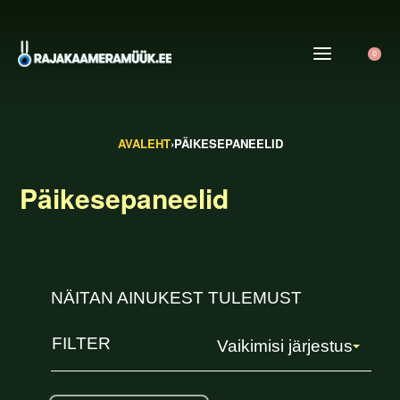
0
AVALEHT
›
PÄIKESEPANEELID
Päikesepaneelid
NÄITAN AINUKEST TULEMUST
FILTER
Vaikimisi järjestus